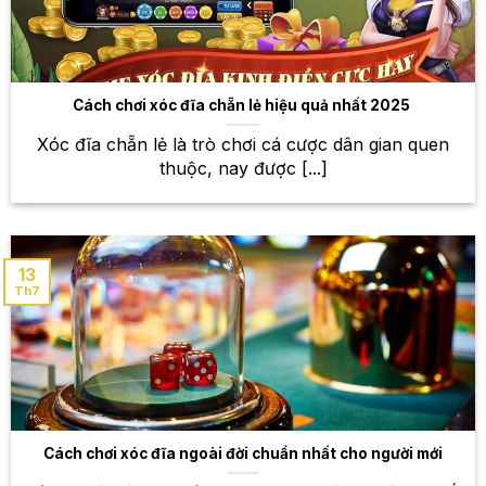
Cách chơi xóc đĩa chẵn lẻ hiệu quả nhất 2025
Xóc đĩa chẵn lẻ là trò chơi cá cược dân gian quen
thuộc, nay được [...]
13
Th7
Cách chơi xóc đĩa ngoài đời chuẩn nhất cho người mới