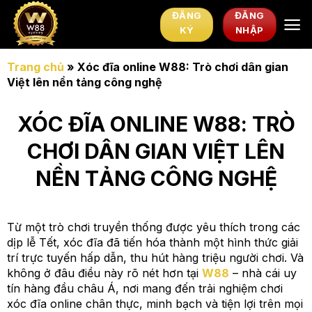
Chuyển
ĐĂNG
ĐĂNG
đến
KÝ
NHẬP
nội
dung
Trang chủ
»
Xóc đĩa online W88: Trò chơi dân gian
Việt lên nền tảng công nghệ
XÓC ĐĨA ONLINE W88: TRÒ
CHƠI DÂN GIAN VIỆT LÊN
NỀN TẢNG CÔNG NGHỆ
Từ một trò chơi truyền thống được yêu thích trong các
dịp lễ Tết, xóc đĩa đã tiến hóa thành một hình thức giải
trí trực tuyến hấp dẫn, thu hút hàng triệu người chơi. Và
không ở đâu điều này rõ nét hơn tại
W88
– nhà cái uy
tín hàng đầu châu Á, nơi mang đến trải nghiệm chơi
xóc đĩa online chân thực, minh bạch và tiện lợi trên mọi