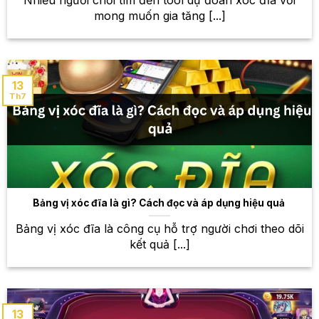
Nhiều người chơi tìm đến tool dự đoán xóc đĩa với
mong muốn gia tăng [...]
13
Th7
Bảng vị xóc đĩa là gì? Cách đọc và áp dụng hiệu quả
Bảng vị xóc đĩa là công cụ hỗ trợ người chơi theo dõi
kết quả [...]
13