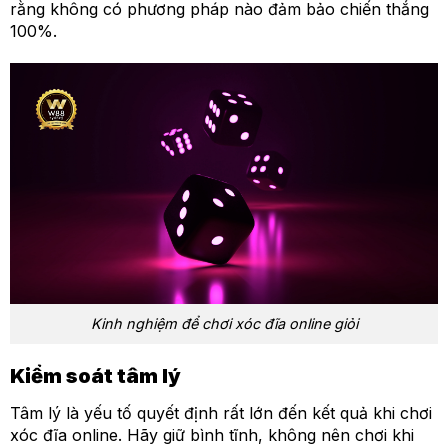
rằng không có phương pháp nào đảm bảo chiến thắng
100%.
Kinh nghiệm để chơi xóc đĩa online giỏi
Kiểm soát tâm lý
Tâm lý là yếu tố quyết định rất lớn đến kết quả khi chơi
xóc đĩa online. Hãy giữ bình tĩnh, không nên chơi khi