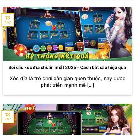
13
Th7
Soi cầu xóc đĩa chuẩn nhất 2025 – Cách bắt cầu hiệu quả
Xóc đĩa là trò chơi dân gian quen thuộc, nay được
phát triển mạnh mẽ [...]
13
Th7