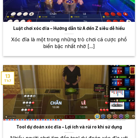
Luật chơi xóc đĩa – Hướng dẫn từ A đến Z siêu dễ hiểu
Xóc đĩa là một trong những trò chơi cá cược phổ
biến bậc nhất nhờ [...]
13
Th7
Tool dự đoán xóc đĩa – Lợi ích và rủi ro khi sử dụng