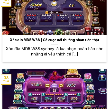
Th6
Xóc đĩa MD5 W88 | Cá cược đổi thưởng nhận tiền thật
Xóc đĩa MD5 W88.sydney là lựa chọn hoàn hảo cho
những ai yêu thích cá [...]
08
Th6