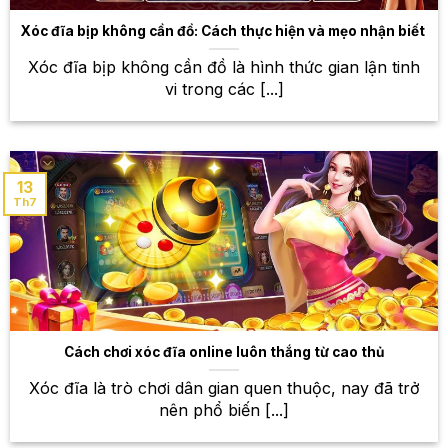
Xóc đĩa bịp không cần đồ: Cách thực hiện và mẹo nhận biết
Xóc đĩa bịp không cần đồ là hình thức gian lận tinh
vi trong các [...]
13
Th7
Cách chơi xóc đĩa online luôn thắng từ cao thủ
Xóc đĩa là trò chơi dân gian quen thuộc, nay đã trở
nên phổ biến [...]