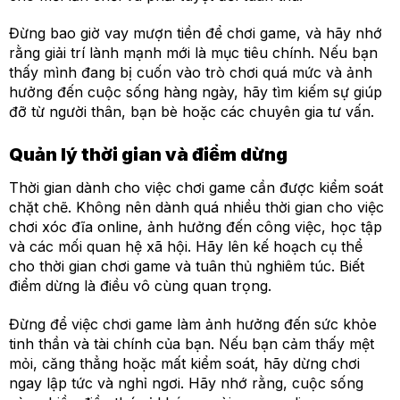
Đừng bao giờ vay mượn tiền để chơi game, và hãy nhớ
rằng giải trí lành mạnh mới là mục tiêu chính. Nếu bạn
thấy mình đang bị cuốn vào trò chơi quá mức và ảnh
hưởng đến cuộc sống hàng ngày, hãy tìm kiếm sự giúp
đỡ từ người thân, bạn bè hoặc các chuyên gia tư vấn.
Quản lý thời gian và điểm dừng
Thời gian dành cho việc chơi game cần được kiểm soát
chặt chẽ. Không nên dành quá nhiều thời gian cho việc
chơi xóc đĩa online, ảnh hưởng đến công việc, học tập
và các mối quan hệ xã hội. Hãy lên kế hoạch cụ thể
cho thời gian chơi game và tuân thủ nghiêm túc. Biết
điểm dừng là điều vô cùng quan trọng.
Đừng để việc chơi game làm ảnh hưởng đến sức khỏe
tinh thần và tài chính của bạn. Nếu bạn cảm thấy mệt
mỏi, căng thẳng hoặc mất kiểm soát, hãy dừng chơi
ngay lập tức và nghỉ ngơi. Hãy nhớ rằng, cuộc sống