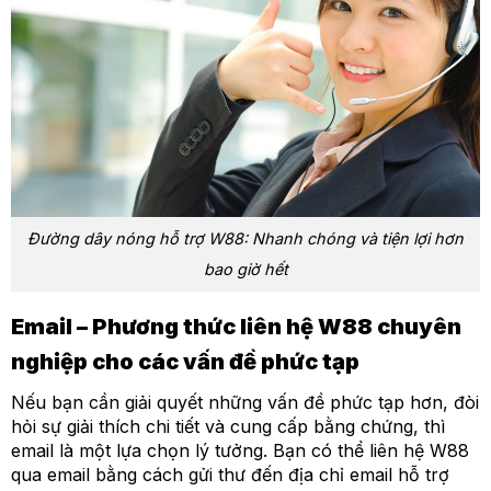
Đường dây nóng hỗ trợ W88: Nhanh chóng và tiện lợi hơn
bao giờ hết
Email – Phương thức liên hệ W88 chuyên
nghiệp cho các vấn đề phức tạp
Nếu bạn cần giải quyết những vấn đề phức tạp hơn, đòi
hỏi sự giải thích chi tiết và cung cấp bằng chứng, thì
email là một lựa chọn lý tưởng. Bạn có thể liên hệ W88
qua email bằng cách gửi thư đến địa chỉ email hỗ trợ