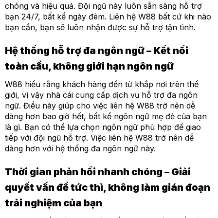
chóng và hiệu quả. Đội ngũ này luôn sẵn sàng hỗ trợ
bạn 24/7, bất kể ngày đêm. Liên hệ W88 bất cứ khi nào
bạn cần, bạn sẽ luôn nhận được sự hỗ trợ tận tình.
Hệ thống hỗ trợ đa ngôn ngữ – Kết nối
toàn cầu, không giới hạn ngôn ngữ
W88 hiểu rằng khách hàng đến từ khắp nơi trên thế
giới, vì vậy nhà cái cung cấp dịch vụ hỗ trợ đa ngôn
ngữ. Điều này giúp cho việc liên hệ W88 trở nên dễ
dàng hơn bao giờ hết, bất kể ngôn ngữ mẹ đẻ của bạn
là gì. Bạn có thể lựa chọn ngôn ngữ phù hợp để giao
tiếp với đội ngũ hỗ trợ. Việc liên hệ W88 trở nên dễ
dàng hơn với hệ thống đa ngôn ngữ này.
Thời gian phản hồi nhanh chóng – Giải
quyết vấn đề tức thì, không làm gián đoạn
trải nghiệm của bạn