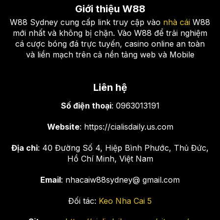
Giới thiệu W88
W88 Sydney cung cấp link truy cập vào
nhà cái
W88
mới nhất và không bị chặn. Vào W88 để trải nghiệm
cá cược bóng đá trực tuyến, casino online an toàn
và liền mạch trên cả nền tảng web và Mobile
Liên hệ
Số điện thoại
: 0963013191
Website
: https://cialisdaily.us.com
Địa chỉ
: 40 Đường Số 4, Hiệp Bình Phước, Thủ Đức,
Hồ Chí Minh, Việt Nam
Email
: nhacaiw88sydney@ gmail.com
Đối tác:
Keo Nha Cai 5