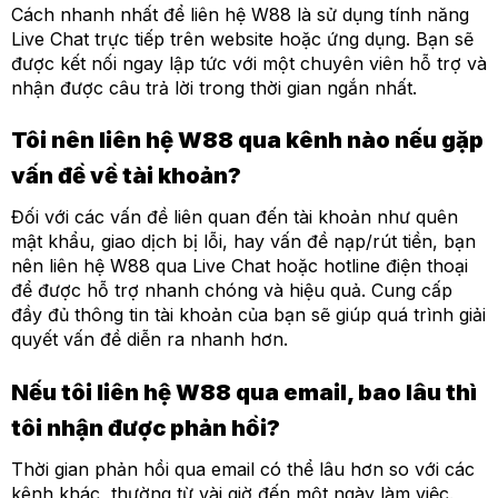
Cách nhanh nhất để liên hệ W88 là sử dụng tính năng
Live Chat trực tiếp trên website hoặc ứng dụng. Bạn sẽ
được kết nối ngay lập tức với một chuyên viên hỗ trợ và
nhận được câu trả lời trong thời gian ngắn nhất.
Tôi nên liên hệ W88 qua kênh nào nếu gặp
vấn đề về tài khoản?
Đối với các vấn đề liên quan đến tài khoản như quên
mật khẩu, giao dịch bị lỗi, hay vấn đề nạp/rút tiền, bạn
nên liên hệ W88 qua Live Chat hoặc hotline điện thoại
để được hỗ trợ nhanh chóng và hiệu quả. Cung cấp
đầy đủ thông tin tài khoản của bạn sẽ giúp quá trình giải
quyết vấn đề diễn ra nhanh hơn.
Nếu tôi liên hệ W88 qua email, bao lâu thì
tôi nhận được phản hồi?
Thời gian phản hồi qua email có thể lâu hơn so với các
kênh khác, thường từ vài giờ đến một ngày làm việc.