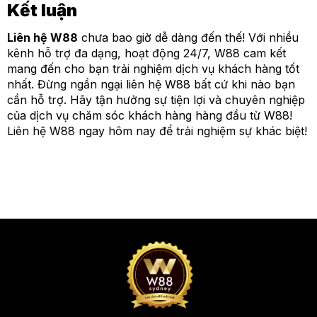
Kết luận
Liên hệ
W88
chưa bao giờ dễ dàng đến thế! Với nhiều
kênh hỗ trợ đa dạng, hoạt động 24/7, W88 cam kết
mang đến cho bạn trải nghiệm dịch vụ khách hàng tốt
nhất. Đừng ngần ngại liên hệ W88 bất cứ khi nào bạn
cần hỗ trợ. Hãy tận hưởng sự tiện lợi và chuyên nghiệp
của dịch vụ chăm sóc khách hàng hàng đầu từ W88!
Liên hệ W88 ngay hôm nay để trải nghiệm sự khác biệt!