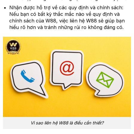
Nhận được hỗ trợ về các quy định và chính sách:
Nếu bạn có bất kỳ thắc mắc nào về quy định và
chính sách của W88, việc liên hệ W88 sẽ giúp bạn
hiểu rõ hơn và tránh những rủi ro không đáng có.
Vì sao liên hệ W88 là điều cần thiết?