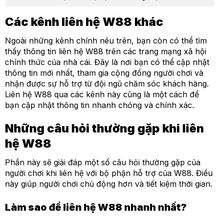
Các kênh liên hệ W88 khác
Ngoài những kênh chính nêu trên, bạn còn có thể tìm
thấy thông tin liên hệ W88 trên các trang mạng xã hội
chính thức của nhà cái. Đây là nơi bạn có thể cập nhật
thông tin mới nhất, tham gia cộng đồng người chơi và
nhận được sự hỗ trợ từ đội ngũ chăm sóc khách hàng.
Liên hệ W88 qua các kênh này cũng là một cách để
bạn cập nhật thông tin nhanh chóng và chính xác.
Những câu hỏi thường gặp khi liên
hệ W88
Phần này sẽ giải đáp một số câu hỏi thường gặp của
người chơi khi liên hệ với bộ phận hỗ trợ của W88. Điều
này giúp người chơi chủ động hơn và tiết kiệm thời gian.
Làm sao để liên hệ W88 nhanh nhất?