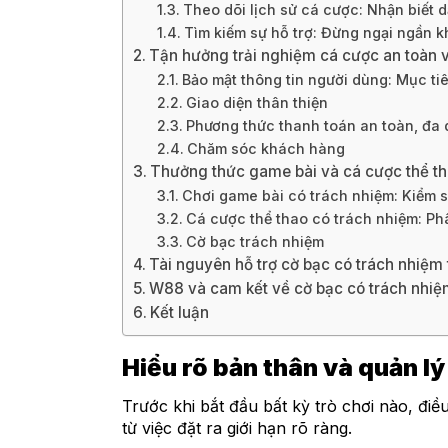
Theo dõi lịch sử cá cược: Nhận biết 
Tìm kiếm sự hỗ trợ: Đừng ngại ngần k
Tận hưởng trải nghiệm cá cược an toàn 
Bảo mật thông tin người dùng: Mục t
Giao diện thân thiện
Phương thức thanh toán an toàn, đa 
Chăm sóc khách hàng
Thưởng thức game bài và cá cược thể th
Chơi game bài có trách nhiệm: Kiểm 
Cá cược thể thao có trách nhiệm: Phâ
Cờ bạc trách nhiệm
Tài nguyên hỗ trợ cờ bạc có trách nhiệm 
W88 và cam kết về cờ bạc có trách nhiệ
Kết luận
Hiểu rõ bản thân và quản l
Trước khi bắt đầu bất kỳ trò chơi nào, đi
từ việc đặt ra giới hạn rõ ràng.