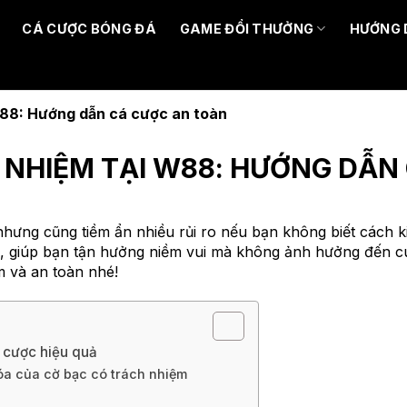
CÁ CƯỢC BÓNG ĐÁ
GAME ĐỔI THƯỞNG
HƯỚNG 
W88: Hướng dẫn cá cược an toàn
 NHIỆM TẠI W88: HƯỚNG DẪN
nhưng cũng tiềm ẩn nhiều rủi ro nếu bạn không biết cách k
, giúp bạn tận hưởng niềm vui mà không ảnh hưởng đến c
m và an toàn nhé!
á cược hiệu quả
óa của cờ bạc có trách nhiệm