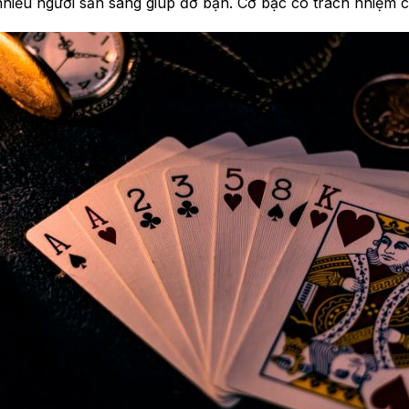
nhiều người sẵn sàng giúp đỡ bạn. Cờ bạc có trách nhiệm cũ