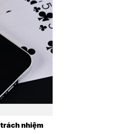
 trách nhiệm