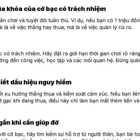
ìa khóa của cờ bạc có trách nhiệm
ần chơi và tuyệt đối tuân thủ. Ví dụ, nếu bạn có 1 triệu đ
là về việc thắng hay thua, mà là về việc quản lý rủi ro.
c có trách nhiệm. Hãy đặt ra giới hạn thời gian chơi rõ ràn
ởng đến công việc, học tập và các mối quan hệ. Đừng quên
biết dấu hiệu nguy hiểm
t xu hướng thắng thua và kiểm soát cảm xúc. Nếu bạn liên t
 gạc khi đang thua, điều này chỉ làm bạn mất thêm tiền và 
gần khi cần giúp đỡ
i cờ bạc, hãy tìm kiếm sự hỗ trợ từ người thân, bạn bè 