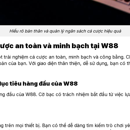
Hiểu rõ bản thân và quản lý ngân sách cá cược hiệu quả
cược an toàn và minh bạch tại W88
 trải nghiệm cá cược an toàn, minh bạch và công bằng. C
oản của bạn. Với giao diện thân thiện, dễ sử dụng, bạn có t
Mục tiêu hàng đầu của W88
àng đầu của W88. Cờ bạc có trách nhiệm bắt đầu từ việc lự
 trên mọi thiết bị. Bạn có thể dễ dàng tìm kiếm trò chơi yêu