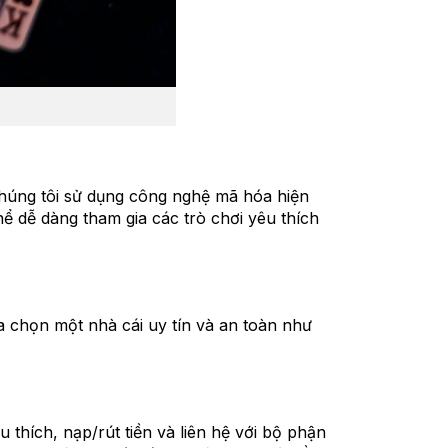
húng tôi sử dụng công nghệ mã hóa hiện
hể dễ dàng tham gia các trò chơi yêu thích
a chọn một nhà cái uy tín và an toàn như
 thích, nạp/rút tiền và liên hệ với bộ phận