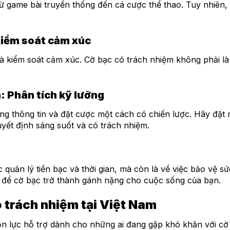
ừ game bài truyền thống đến cá cược thể thao. Tuy nhiên,
Kiểm soát cảm xúc
và kiểm soát cảm xúc. Cờ bạc có trách nhiệm không phải là v
: Phân tích kỹ lưỡng
ng thông tin và đặt cược một cách có chiến lược. Hãy đặt r
uyết định sáng suốt và có trách nhiệm.
 quản lý tiền bạc và thời gian, mà còn là về việc bảo vệ s
 để cờ bạc trở thành gánh nặng cho cuộc sống của bạn.
ó trách nhiệm tại Việt Nam
n lực hỗ trợ dành cho những ai đang gặp khó khăn với cờ b