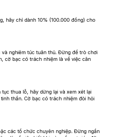
ồng, hãy chỉ dành 10% (100.000 đồng) cho
g và nghiêm túc tuân thủ. Đừng để trò chơi
, cờ bạc có trách nhiệm là về việc cân
ục thua lỗ, hãy dừng lại và xem xét lại
tinh thần. Cờ bạc có trách nhiệm đòi hỏi
hoặc các tổ chức chuyên nghiệp. Đừng ngần