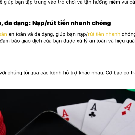
ẽ giúp bạn tập trung vào trò chơi và tận hưởng niềm vui c
, đa dạng: Nạp/rút tiền nhanh chóng
oán
an toàn và đa dạng, giúp bạn nạp/
rút tiền nhanh
chóng 
 đảm bảo giao dịch của bạn được xử lý an toàn và hiệu quả
với chúng tôi qua các kênh hỗ trợ khác nhau. Cờ bạc có tr