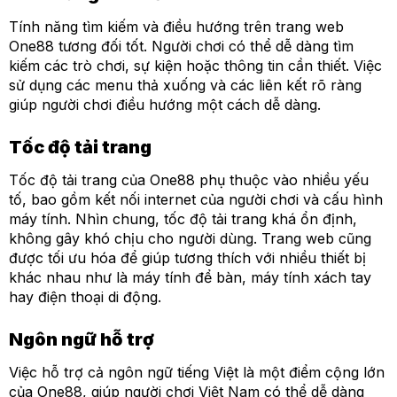
Tính năng tìm kiếm và điều hướng trên trang web
One88 tương đối tốt. Người chơi có thể dễ dàng tìm
kiếm các trò chơi, sự kiện hoặc thông tin cần thiết. Việc
sử dụng các menu thả xuống và các liên kết rõ ràng
giúp người chơi điều hướng một cách dễ dàng.
Tốc độ tải trang
Tốc độ tải trang của One88 phụ thuộc vào nhiều yếu
tố, bao gồm kết nối internet của người chơi và cấu hình
máy tính. Nhìn chung, tốc độ tải trang khá ổn định,
không gây khó chịu cho người dùng. Trang web cũng
được tối ưu hóa để giúp tương thích với nhiều thiết bị
khác nhau như là máy tính để bàn, máy tính xách tay
hay điện thoại di động.
Ngôn ngữ hỗ trợ
Việc hỗ trợ cả ngôn ngữ tiếng Việt là một điểm cộng lớn
của One88, giúp người chơi Việt Nam có thể dễ dàng