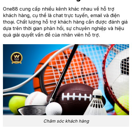
One88 cung cấp nhiều kênh khác nhau về hỗ trợ
khách hàng, cụ thể là chat trực tuyến, email và điện
thoại. Chất lượng hỗ trợ khách hàng cần được đánh giá
dựa trên thời gian phản hồi, sự chuyên nghiệp và hiệu
quả giải quyết vấn đề của nhân viên hỗ trợ.
Chăm sóc khách hàng