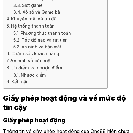
Slot game
Xổ số và Game bài
Khuyến mãi và ưu đãi
Hệ thống thanh toán
Phương thức thanh toán
Tốc độ nạp và rút tiền
An ninh và bảo mật
Chăm sóc khách hàng
An ninh và bảo mật
Ưu điểm và nhược điểm
Nhược điểm
Kết luận
Giấy phép hoạt động và về mức độ
tin cậy
Giấy phép hoạt động
Thông tin về giấy phép hoạt động của One88 hiện chưa