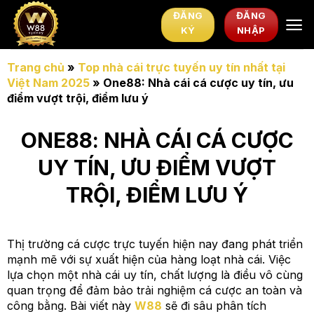
Chuyển
ĐĂNG
ĐĂNG
đến
KÝ
NHẬP
nội
dung
Trang chủ
»
Top nhà cái trực tuyến uy tín nhất tại
Việt Nam 2025
»
One88: Nhà cái cá cược uy tín, ưu
điểm vượt trội, điểm lưu ý
ONE88: NHÀ CÁI CÁ CƯỢC
UY TÍN, ƯU ĐIỂM VƯỢT
TRỘI, ĐIỂM LƯU Ý
Thị trường cá cược trực tuyến hiện nay đang phát triển
mạnh mẽ với sự xuất hiện của hàng loạt nhà cái. Việc
lựa chọn một nhà cái uy tín, chất lượng là điều vô cùng
quan trọng để đảm bảo trải nghiệm cá cược an toàn và
công bằng. Bài viết này
W88
sẽ đi sâu phân tích