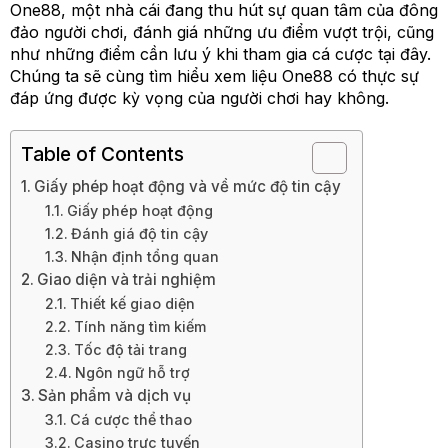
One88, một nhà cái đang thu hút sự quan tâm của đông
đảo người chơi, đánh giá những ưu điểm vượt trội, cũng
như những điểm cần lưu ý khi tham gia cá cược tại đây.
Chúng ta sẽ cùng tìm hiểu xem liệu One88 có thực sự
đáp ứng được kỳ vọng của người chơi hay không.
Table of Contents
Giấy phép hoạt động và về mức độ tin cậy
Giấy phép hoạt động
Đánh giá độ tin cậy
Nhận định tổng quan
Giao diện và trải nghiệm
Thiết kế giao diện
Tính năng tìm kiếm
Tốc độ tải trang
Ngôn ngữ hỗ trợ
Sản phẩm và dịch vụ
Cá cược thể thao
Casino trực tuyến