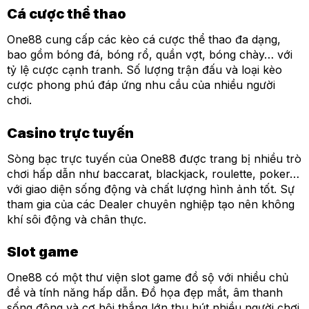
Cá cược thể thao
One88 cung cấp các kèo cá cược thể thao đa dạng,
bao gồm bóng đá, bóng rổ, quần vợt, bóng chày… với
tỷ lệ cược cạnh tranh. Số lượng trận đấu và loại kèo
cược phong phú đáp ứng nhu cầu của nhiều người
chơi.
Casino trực tuyến
Sòng bạc trực tuyến của One88 được trang bị nhiều trò
chơi hấp dẫn như baccarat, blackjack, roulette, poker…
với giao diện sống động và chất lượng hình ảnh tốt. Sự
tham gia của các Dealer chuyên nghiệp tạo nên không
khí sôi động và chân thực.
Slot game
One88 có một thư viện slot game đồ sộ với nhiều chủ
đề và tính năng hấp dẫn. Đồ họa đẹp mắt, âm thanh
sống động và cơ hội thắng lớn thu hút nhiều người chơi.