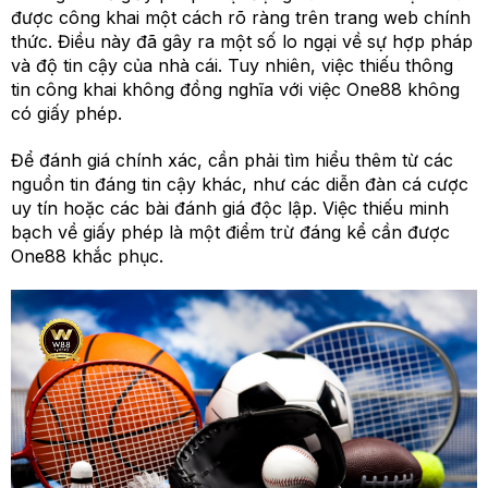
được công khai một cách rõ ràng trên trang web chính
thức. Điều này đã gây ra một số lo ngại về sự hợp pháp
và độ tin cậy của nhà cái. Tuy nhiên, việc thiếu thông
tin công khai không đồng nghĩa với việc One88 không
có giấy phép.
Để đánh giá chính xác, cần phải tìm hiểu thêm từ các
nguồn tin đáng tin cậy khác, như các diễn đàn cá cược
uy tín hoặc các bài đánh giá độc lập. Việc thiếu minh
bạch về giấy phép là một điểm trừ đáng kể cần được
One88 khắc phục.