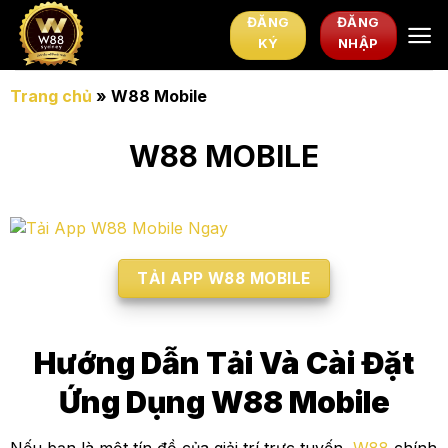
Chuyển
ĐĂNG
ĐĂNG
đến
KÝ
NHẬP
nội
dung
Trang chủ
»
W88 Mobile
W88 MOBILE
TẢI APP W88 MOBILE
Hướng Dẫn Tải Và Cài Đặt
Ứng Dụng W88 Mobile
Nếu bạn là một tín đồ của giải trí trực tuyến,
W88
chính