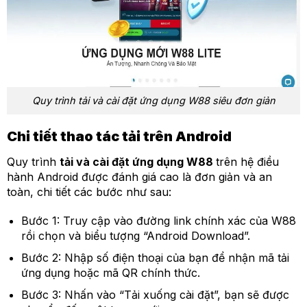
Quy trình tải và cài đặt ứng dụng W88 siêu đơn giản
Chi tiết thao tác tải trên Android
Quy trình
tải và cài đặt ứng dụng W88
trên hệ điều
hành Android được đánh giá cao là đơn giản và an
toàn, chi tiết các bước như sau:
Bước 1: Truy cập vào đường link chính xác của W88
rồi chọn và biểu tượng “Android Download”.
Bước 2: Nhập số điện thoại của bạn để nhận mã tải
ứng dụng hoặc mã QR chính thức.
Bước 3: Nhấn vào “Tải xuống cài đặt”, bạn sẽ được