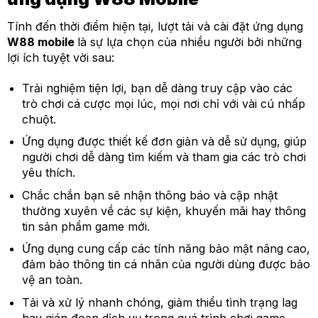
Tính đến thời điểm hiện tại, lượt
tải và cài đặt ứng dụng
W88 mobile
là sự lựa chọn của nhiều người bởi những
lợi ích tuyệt vời sau:
Trải nghiệm tiện lợi, bạn dễ dàng truy cập vào các
trò chơi cá cược mọi lúc, mọi nơi chỉ với vài cú nhấp
chuột.
Ứng dụng được thiết kế đơn giản và dễ sử dụng, giúp
người chơi dễ dàng tìm kiếm và tham gia các trò chơi
yêu thích.
Chắc chắn bạn sẽ nhận thông báo và cập nhật
thường xuyên về các sự kiện, khuyến mãi hay thông
tin sản phẩm game mới.
Ứng dụng cung cấp các tính năng bảo mật nâng cao,
đảm bảo thông tin cá nhân của người dùng được bảo
vệ an toàn.
Tải và xử lý nhanh chóng, giảm thiểu tình trạng lag
hay gián đoạn dịch vụ trong quá trình chơi game.