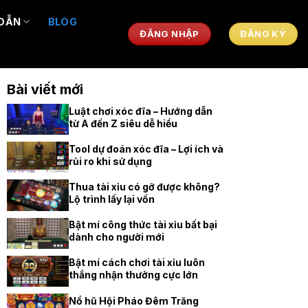
DẪN
BLOG
ĐĂNG NHẬP
ĐĂNG KÝ
Bài viết mới
Luật chơi xóc đĩa – Hướng dẫn
từ A đến Z siêu dễ hiểu
Tool dự đoán xóc đĩa – Lợi ích và
rủi ro khi sử dụng
Thua tài xỉu có gỡ được không?
Lộ trình lấy lại vốn
Bật mí công thức tài xỉu bất bại
dành cho người mới
Bật mí cách chơi tài xỉu luôn
thắng nhận thưởng cực lớn
Nổ hũ Hội Pháo Đêm Trăng