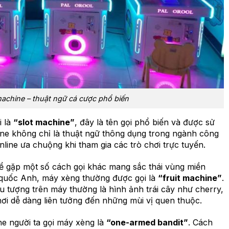
achine – thuật ngữ cá cược phổ biến
i là
“slot machine”
, đây là tên gọi phổ biến và được sử
chine không chỉ là thuật ngữ thông dụng trong ngành công
line ưa chuộng khi tham gia các trò chơi trực tuyến.
hể gặp một số cách gọi khác mang sắc thái vùng miền
g quốc Anh, máy xèng thường được gọi là
“fruit machine”
.
u tượng trên máy thường là hình ảnh trái cây như cherry,
hơi dễ dàng liên tưởng đến những mùi vị quen thuộc.
he người ta gọi máy xèng là
“one-armed bandit”
. Cách