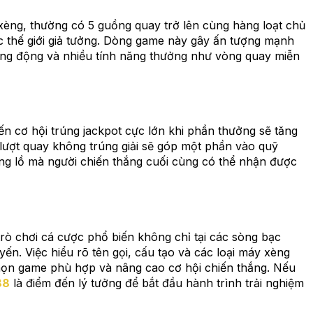
 xèng, thường có 5 guồng quay trở lên cùng hàng loạt chủ
c thế giới giả tưởng. Dòng game này gây ấn tượng mạnh
ống động và nhiều tính năng thưởng như vòng quay miễn
ến cơ hội trúng jackpot cực lớn khi phần thưởng sẽ tăng
 lượt quay không trúng giải sẽ góp một phần vào quỹ
ng lồ mà người chiến thắng cuối cùng có thể nhận được
trò chơi cá cược phổ biến không chỉ tại các sòng bạc
ến. Việc hiểu rõ tên gọi, cấu tạo và các loại máy xèng
chọn game phù hợp và nâng cao cơ hội chiến thắng. Nếu
88
là điểm đến lý tưởng để bắt đầu hành trình trải nghiệm