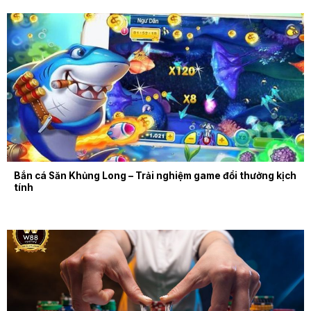
Bắn cá Săn Khủng Long – Trải nghiệm game đổi thưởng kịch
tính