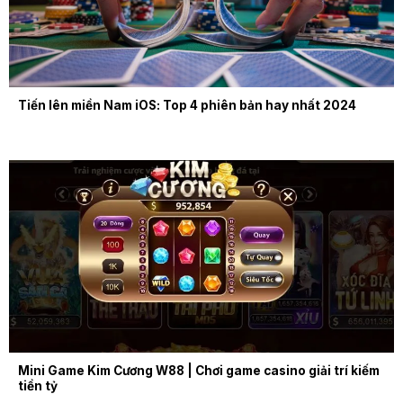
Tiến lên miền Nam iOS: Top 4 phiên bản hay nhất 2024
Mini Game Kim Cương W88 | Chơi game casino giải trí kiếm
tiền tỷ