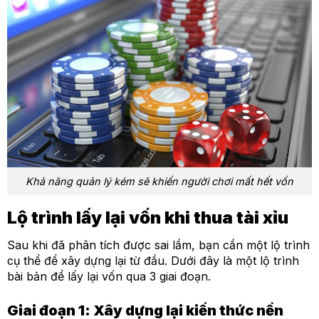
Khả năng quản lý kém sẽ khiến người chơi mất hết vốn
Lộ trình lấy lại vốn khi thua tài xỉu
Sau khi đã phân tích được sai lầm, bạn cần một lộ trình
cụ thể để xây dựng lại từ đầu. Dưới đây là một lộ trình
bài bản để lấy lại vốn qua 3 giai đoạn.
Giai đoạn 1: Xây dựng lại kiến thức nền