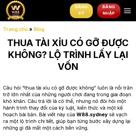
Chuyển
ĐĂNG
ĐĂNG
đến
KÝ
NHẬP
nội
dung
Trang chủ
»
Blog
THUA TÀI XỈU CÓ GỠ ĐƯỢC
KHÔNG? LỘ TRÌNH LẤY LẠI
VỐN
Câu hỏi “thua tài xỉu có gỡ được không” luôn là nỗi trăn
trở lớn nhất của những người chơi đang trong giai đoạn
khó khăn. Câu trả lời là có thể, nhưng nó đòi hỏi một
hành trình thay đổi của kỷ luật, kiến thức và một kế
hoạch bài bản. Bài viết này của
W88.sydney
sẽ vạch
ra một lộ trình chi tiết, giúp bạn từng bước xây dựng lại
những gì đã mất một cách bền vững.