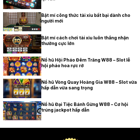
Bật mí công thức tài xỉu bất bại dành cho
người mới
Bật mí cách chơi tài xỉu luôn thắng nhận
thưởng cực lớn
Nổ hũ Hội Pháo Đêm Trăng W88 – Slot lễ
hội pháo hoa rực rỡ
Nổ hũ Vòng Quay Hoàng Gia W88 – Slot vừa
hấp dẫn vừa sang trọng
Nổ hũ Đại Tiệc Bánh Gừng W88 – Cơ hội
trúng jackpot hấp dẫn