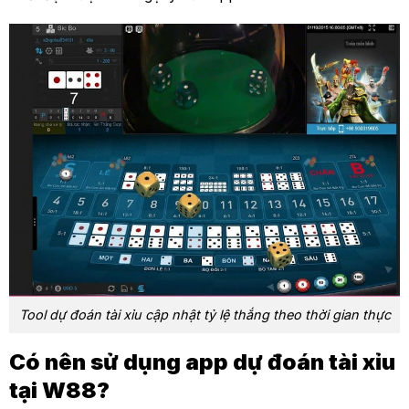
Tool dự đoán tài xỉu cập nhật tỷ lệ thắng theo thời gian thực
Có nên sử dụng app dự đoán tài xỉu
tại W88?