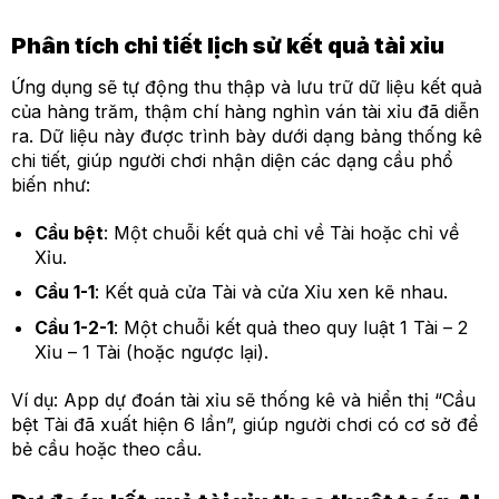
Phân tích chi tiết lịch sử kết quả tài xỉu
Ứng dụng sẽ tự động thu thập và lưu trữ dữ liệu kết quả
của hàng trăm, thậm chí hàng nghìn ván tài xỉu đã diễn
ra. Dữ liệu này được trình bày dưới dạng bảng thống kê
chi tiết, giúp người chơi nhận diện các dạng cầu phổ
biến như:
Cầu bệt
: Một chuỗi kết quả chỉ về Tài hoặc chỉ về
Xỉu.
Cầu 1-1
: Kết quả cửa Tài và cửa Xỉu xen kẽ nhau.
Cầu 1-2-1
: Một chuỗi kết quả theo quy luật 1 Tài – 2
Xỉu – 1 Tài (hoặc ngược lại).
Ví dụ: App dự đoán tài xỉu sẽ thống kê và hiển thị “Cầu
bệt Tài đã xuất hiện 6 lần”, giúp người chơi có cơ sở để
bẻ cầu hoặc theo cầu.