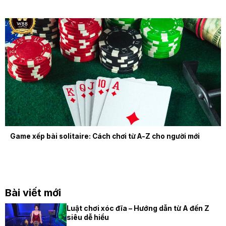
Game xếp bài solitaire: Cách chơi từ A-Z cho người mới
Bài viết mới
Luật chơi xóc đĩa – Hướng dẫn từ A đến Z
siêu dễ hiểu