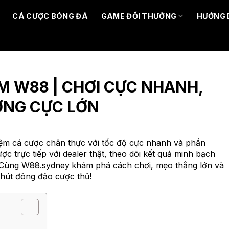
CÁ CƯỢC BÓNG ĐÁ
GAME ĐỔI THƯỞNG
HƯỚNG 
AM W88 | CHƠI CỰC NHANH,
NG CỰC LỚN
iệm cá cược chân thực với tốc độ cực nhanh và phần
ợc trực tiếp với dealer thật, theo dõi kết quả minh bạch
. Cùng W88.sydney
khám phá cách chơi, mẹo thắng lớn và
 hút đông đảo cược thủ!