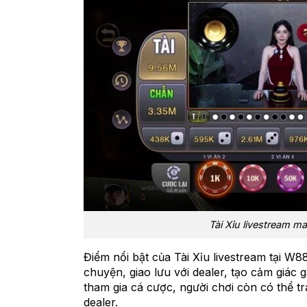
Tài Xỉu livestream m
Điểm nổi bật của Tài Xỉu livestream tại W8
chuyện, giao lưu với dealer, tạo cảm giác 
tham gia cá cược, người chơi còn có thể tr
dealer.