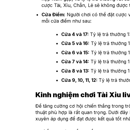
cược Tài, Xỉu, Chẵn, Lẻ sẽ không được t
Cửa Điểm:
Người chơi có thể đặt cược v
mỗi cửa điểm như sau:
Cửa 4 và 17:
Tỷ lệ trả thưởng 1
Cửa 5 và 16:
Tỷ lệ trả thưởng 1
Cửa 6 và 15:
Tỷ lệ trả thưởng 1
Cửa 7 và 14:
Tỷ lệ trả thưởng 1
Cửa 8 và 13:
Tỷ lệ trả thưởng 1
Cửa 9, 10, 11, 12:
Tỷ lệ trả thưở
Kinh nghiệm chơi Tài Xỉu l
Để tăng cường cơ hội chiến thắng trong tr
thuật phù hợp là rất quan trọng. Dưới đây
xuyên áp dụng để đạt được kết quả tốt nhấ