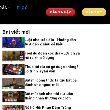
DẪN
BLOG
ĐĂNG NHẬP
ĐĂNG KÝ
Bài viết mới
Luật chơi xóc đĩa – Hướng dẫn
từ A đến Z siêu dễ hiểu
Tool dự đoán xóc đĩa – Lợi ích và
rủi ro khi sử dụng
Thua tài xỉu có gỡ được không?
Lộ trình lấy lại vốn
Bật mí công thức tài xỉu bất bại
dành cho người mới
Bật mí cách chơi tài xỉu luôn
thắng nhận thưởng cực lớn
Nổ hũ Hội Pháo Đêm Trăng