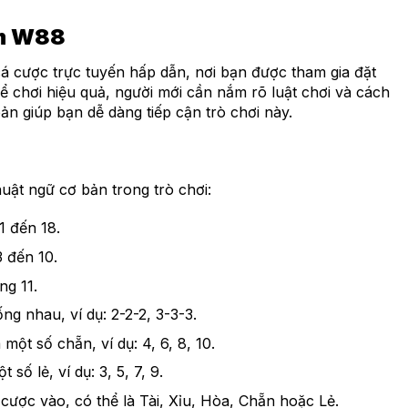
am W88
cá cược trực tuyến hấp dẫn, nơi bạn được tham gia đặt
 Để chơi hiệu quả, người mới cần nắm rõ luật chơi và cách
ản giúp bạn dễ dàng tiếp cận trò chơi này.
uật ngữ cơ bản trong trò chơi:
1 đến 18.
 đến 10.
g 11.
ng nhau, ví dụ: 2-2-2, 3-3-3.
một số chẵn, ví dụ: 4, 6, 8, 10.
số lẻ, ví dụ: 3, 5, 7, 9.
ược vào, có thể là Tài, Xỉu, Hòa, Chẵn hoặc Lẻ.