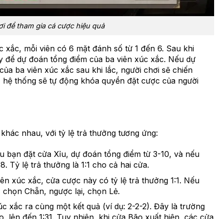
hơi để tham gia cá cược hiệu quả
c xắc, mỗi viên có 6 mặt đánh số từ 1 đến 6. Sau khi
iây để dự đoán tổng điểm của ba viên xúc xắc. Nếu dự
ủa ba viên xúc xắc sau khi lắc, người chơi sẽ chiến
ây, hệ thống sẽ tự động khóa quyền đặt cược của người
hác nhau, với tỷ lệ trả thưởng tương ứng:
 bạn đặt cửa Xỉu, dự đoán tổng điểm từ 3-10, và nếu
. Tỷ lệ trả thưởng là 1:1 cho cả hai cửa.
ên xúc xắc, cửa cược này có tỷ lệ trả thưởng 1:1. Nếu
 chọn Chẵn, ngược lại, chọn Lẻ.
c xắc ra cùng một kết quả (ví dụ: 2-2-2). Đây là trường
o, lên đến 1:31. Tuy nhiên, khi cửa Bão xuất hiện, các cửa