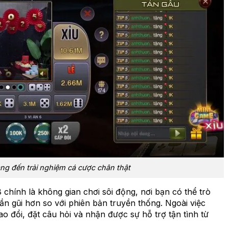
ang đến trải nghiệm cá cược chân thật
8 chính là không gian chơi sôi động, nơi bạn có thể trò
gần gũi hơn so với phiên bản truyền thống. Ngoài việc
ao đổi, đặt câu hỏi và nhận được sự hỗ trợ tận tình từ