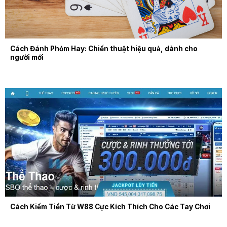
Cách Đánh Phỏm Hay: Chiến thuật hiệu quả, dành cho
người mới
Cách Kiếm Tiền Từ W88 Cực Kích Thích Cho Các Tay Chơi