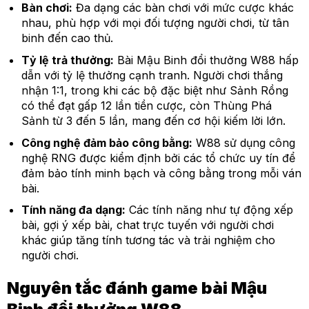
Bàn chơi:
Đa dạng các bàn chơi với mức cược khác
nhau, phù hợp với mọi đối tượng người chơi, từ tân
binh đến cao thủ.
Tỷ lệ trả thưởng:
Bài Mậu Binh đổi thưởng W88 hấp
dẫn với tỷ lệ thưởng cạnh tranh. Người chơi thắng
nhận 1:1, trong khi các bộ đặc biệt như Sảnh Rồng
có thể đạt gấp 12 lần tiền cược, còn Thùng Phá
Sảnh từ 3 đến 5 lần, mang đến cơ hội kiếm lời lớn.
Công nghệ đảm bảo công bằng:
W88 sử dụng công
nghệ RNG được kiểm định bởi các tổ chức uy tín để
đảm bảo tính minh bạch và công bằng trong mỗi ván
bài.
Tính năng đa dạng:
Các tính năng như tự động xếp
bài, gợi ý xếp bài, chat trực tuyến với người chơi
khác giúp tăng tính tương tác và trải nghiệm cho
người chơi.
Nguyên tắc đánh game bài Mậu