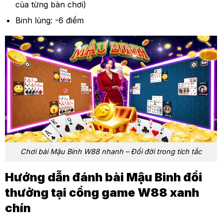
của từng bàn chơi)
Binh lủng: -6 điểm
Chơi bài Mậu Binh W88 nhanh – Đổi đời trong tích tắc
Hướng dẫn đánh bài Mậu Binh đổi
thưởng tại cổng game W88 xanh
chín