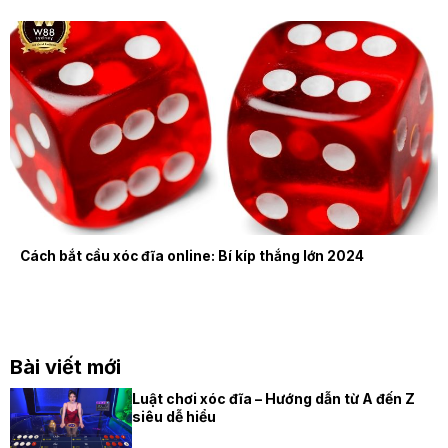
Cách bắt cầu xóc đĩa online: Bí kíp thắng lớn 2024
Bài viết mới
Luật chơi xóc đĩa – Hướng dẫn từ A đến Z
siêu dễ hiểu