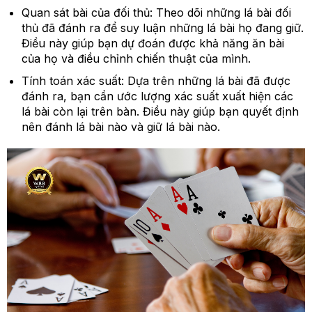
Quan sát bài của đối thủ: Theo dõi những lá bài đối
thủ đã đánh ra để suy luận những lá bài họ đang giữ.
Điều này giúp bạn dự đoán được khả năng ăn bài
của họ và điều chỉnh chiến thuật của mình.
Tính toán xác suất: Dựa trên những lá bài đã được
đánh ra, bạn cần ước lượng xác suất xuất hiện các
lá bài còn lại trên bàn. Điều này giúp bạn quyết định
nên đánh lá bài nào và giữ lá bài nào.