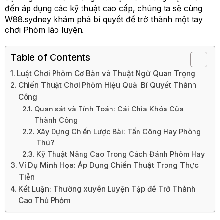
đến áp dụng các kỹ thuật cao cấp, chúng ta sẽ cùng
W88.sydney khám phá bí quyết để trở thành một tay
chơi Phỏm lão luyện.
Table of Contents
Luật Chơi Phỏm Cơ Bản và Thuật Ngữ Quan Trọng
Chiến Thuật Chơi Phỏm Hiệu Quả: Bí Quyết Thành
Công
Quan sát và Tính Toán: Cái Chìa Khóa Của
Thành Công
Xây Dựng Chiến Lược Bài: Tấn Công Hay Phòng
Thủ?
Kỹ Thuật Nâng Cao Trong Cách Đánh Phỏm Hay
Ví Dụ Minh Họa: Áp Dụng Chiến Thuật Trong Thực
Tiễn
Kết Luận: Thường xuyên Luyện Tập để Trở Thành
Cao Thủ Phỏm