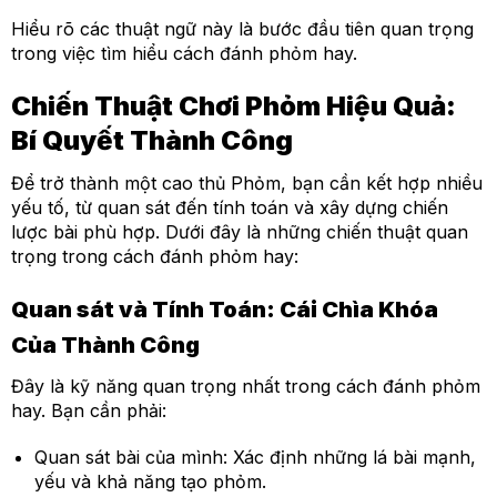
Hiểu rõ các thuật ngữ này là bước đầu tiên quan trọng
trong việc tìm hiểu cách đánh phỏm hay.
Chiến Thuật Chơi Phỏm Hiệu Quả:
Bí Quyết Thành Công
Để trở thành một cao thủ Phỏm, bạn cần kết hợp nhiều
yếu tố, từ quan sát đến tính toán và xây dựng chiến
lược bài phù hợp. Dưới đây là những chiến thuật quan
trọng trong cách đánh phỏm hay:
Quan sát và Tính Toán: Cái Chìa Khóa
Của Thành Công
Đây là kỹ năng quan trọng nhất trong cách đánh phỏm
hay. Bạn cần phải:
Quan sát bài của mình: Xác định những lá bài mạnh,
yếu và khả năng tạo phỏm.