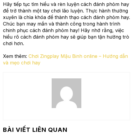
Hãy tiếp tục tìm hiểu và rèn luyện cách đánh phỏm hay
để trở thành một tay chơi lão luyện. Thực hành thường
xuyên là chìa khóa để thành thạo cách đánh phỏm hay.
Chúc bạn may mắn và thành công trong hành trình
chinh phục cách đánh phỏm hay! Hãy nhớ rằng, việc
hiểu rõ cách đánh phỏm hay sẽ giúp bạn tận hưởng trò
chơi hơn.
Xem thêm:
Chơi Zingplay Mậu Binh online – Hướng dẫn
và mẹo chơi hay
BÀI VIẾT LIÊN QUAN