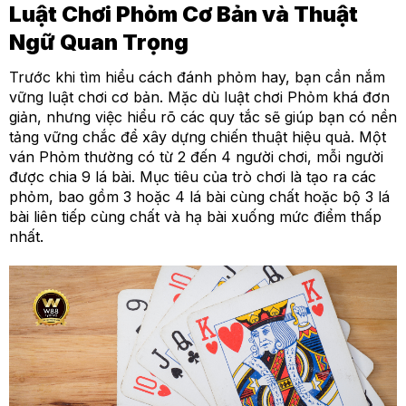
Luật Chơi Phỏm Cơ Bản và Thuật
Ngữ Quan Trọng
Trước khi tìm hiểu cách đánh phỏm hay, bạn cần nắm
vững luật chơi cơ bản. Mặc dù luật chơi Phỏm khá đơn
giản, nhưng việc hiểu rõ các quy tắc sẽ giúp bạn có nền
tảng vững chắc để xây dựng chiến thuật hiệu quả. Một
ván Phỏm thường có từ 2 đến 4 người chơi, mỗi người
được chia 9 lá bài. Mục tiêu của trò chơi là tạo ra các
phỏm, bao gồm 3 hoặc 4 lá bài
cùng chất hoặc bộ 3 lá
bài liên tiếp cùng chất và hạ bài xuống mức điểm thấp
nhất.