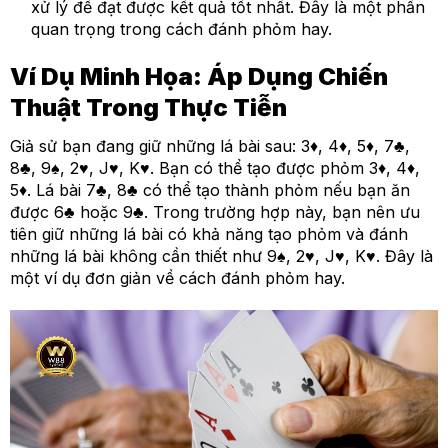
xử lý để đạt được kết quả tốt nhất. Đây là một phần
quan trọng trong cách đánh phỏm hay.
Ví Dụ Minh Họa: Áp Dụng Chiến
Thuật Trong Thực Tiễn
Giả sử bạn đang giữ những lá bài sau: 3♦, 4♦, 5♦, 7♣,
8♣, 9♠, 2♥, J♥, K♥. Bạn có thể tạo được phỏm 3♦, 4♦,
5♦. Lá bài 7♣, 8♣ có thể tạo thành phỏm nếu bạn ăn
được 6♣ hoặc 9♣. Trong trường hợp này, bạn nên ưu
tiên giữ những lá bài có khả năng tạo phỏm và đánh
những lá bài không cần thiết như 9♠, 2♥, J♥, K♥. Đây là
một ví dụ đơn giản về cách đánh phỏm hay.