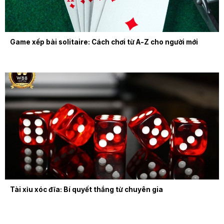
Game xếp bài solitaire: Cách chơi từ A-Z cho người mới
Tài xỉu xóc đĩa: Bí quyết thắng từ chuyên gia