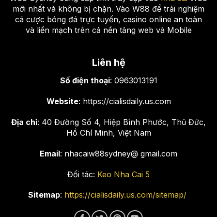
mới nhất và không bị chặn. Vào W88 để trải nghiệm
cá cược bóng đá trực tuyến, casino online an toàn
và liền mạch trên cả nền tảng web và Mobile
Liên hệ
Số điện thoại
: 0963013191
Website
: https://cialisdaily.us.com
Địa chỉ
: 40 Đường Số 4, Hiệp Bình Phước, Thủ Đức,
Hồ Chí Minh, Việt Nam
Email
: nhacaiw88sydney@ gmail.com
Đối tác:
Keo Nha Cai 5
Sitemap
:
https://cialisdaily.us.com/sitemap/