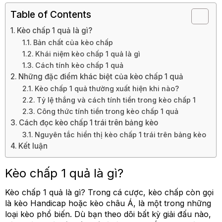
Table of Contents
Kèo chấp 1 quả là gì?
Bản chất của kèo chấp
Khái niệm kèo chấp 1 quả là gì
Cách tính kèo chấp 1 quả
Những đặc điểm khác biệt của kèo chấp 1 quả
Kèo chấp 1 quả thường xuất hiện khi nào?
Tỷ lệ thắng và cách tính tiền trong kèo chấp 1
Công thức tính tiền trong kèo chấp 1 quả
Cách đọc kèo chấp 1 trái trên bảng kèo
Nguyên tắc hiển thị kèo chấp 1 trái trên bảng kèo
Kết luận
Kèo chấp 1 quả là gì?
Kèo chấp 1 quả là gì? Trong cá cược, kèo chấp còn gọi
là kèo Handicap hoặc kèo châu Á, là một trong những
loại kèo phổ biến. Dù bạn theo dõi bất kỳ giải đấu nào,