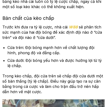
bảng kèo nhà cái luôn có tỷ lệ cược chấp, ngay cả khi
một số loại kèo khác có thể không xuất hiện.
Bản chất của kèo chấp
Trước khi đưa ra tỷ lệ cược, nhà cái
W88
sẽ phân tích
sức mạnh của hai đội bóng để xác định đội nào ở “cửa
trên” và đội nào ở “cửa dưới”.
Cửa trên: Đội bóng mạnh hơn về chất lượng đội
hình, phong độ và đẳng cấp.
Cửa dưới: Đội bóng yếu hơn và được hưởng lợi từ tỷ
lệ chấp.
Trong kèo chấp, đội cửa trên sẽ chấp đội cửa dưới một
số bàn thắng (tỷ lệ chấp). Điều này giúp tạo ra sự cân
bằng trong cá cược và làm cho trận đấu trở nên hấp
dẫn hơn về mặt cược.