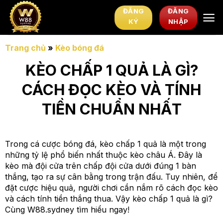
Chuyển
ĐĂNG
ĐĂNG
đến
KÝ
NHẬP
nội
dung
Trang chủ
»
Kèo bóng đá
KÈO CHẤP 1 QUẢ LÀ GÌ?
CÁCH ĐỌC KÈO VÀ TÍNH
TIỀN CHUẨN NHẤT
Trong cá cược bóng đá, kèo chấp 1 quả là một trong
những tỷ lệ phổ biến nhất thuộc kèo châu Á. Đây là
kèo mà đội cửa trên chấp đội cửa dưới đúng 1 bàn
thắng, tạo ra sự cân bằng trong trận đấu. Tuy nhiên, để
đặt cược hiệu quả, người chơi cần nắm rõ cách đọc kèo
và cách tính tiền thắng thua. Vậy kèo chấp 1 quả là gì?
Cùng W88.sydney
tìm hiểu ngay!