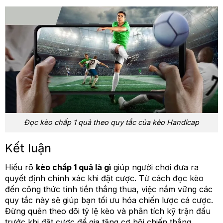
Đọc kèo chấp 1 quả theo quy tắc của kèo Handicap
Kết luận
Hiểu rõ
kèo chấp 1 quả là gì
giúp người chơi đưa ra
quyết định chính xác khi đặt cược. Từ cách đọc kèo
đến công thức tính tiền thắng thua, việc nắm vững các
quy tắc này sẽ giúp bạn tối ưu hóa chiến lược cá cược.
Đừng quên theo dõi tỷ lệ kèo và phân tích kỹ trận đấu
trước khi đặt cược để gia tăng cơ hội chiến thắng.