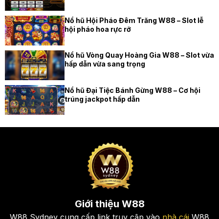
Nổ hũ Hội Pháo Đêm Trăng W88 – Slot lễ
hội pháo hoa rực rỡ
Nổ hũ Vòng Quay Hoàng Gia W88 – Slot vừa
hấp dẫn vừa sang trọng
Nổ hũ Đại Tiệc Bánh Gừng W88 – Cơ hội
trúng jackpot hấp dẫn
Giới thiệu W88
W88 Sydney cung cấp link truy cập vào
nhà cái
W88