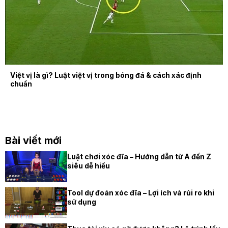
Việt vị là gì? Luật việt vị trong bóng đá & cách xác định
chuẩn
Bài viết mới
Luật chơi xóc đĩa – Hướng dẫn từ A đến Z
siêu dễ hiểu
Tool dự đoán xóc đĩa – Lợi ích và rủi ro khi
sử dụng