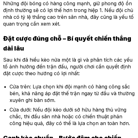
Những đội bóng có hàng công mạnh, giữ phong độ ổn
định thường sẽ có lợi thế hơn trong hiệp 1. Nếu đội chủ
nhà có tỷ lệ thắng cao trên sân nhà, đây cũng là yếu tố
quan trọng cần xem xét.
Đặt cược đúng chỗ – Bí quyết chiến thắng
dài lâu
Sau khi đã hiểu kèo nửa một là gì và phân tích các yếu
tố ảnh hưởng đến trận đấu, người chơi cần quyết định
đặt cược theo hướng có lợi nhất:
Cửa trên: Lựa chọn khi đội mạnh có hàng công sắc
bén, khả năng áp đặt thế trận ngay từ đầu và thường
xuyên ghi bàn sớm.
Cửa dưới: Nếu đội kèo dưới sở hữu hàng thủ vững
chắc, thi đấu sân nhà hoặc có chiến thuật phản
công hiệu quả, đây có thể là lựa chọn an toàn hơn.
Canh kèo chuẩn – Bước đệm cho chiến