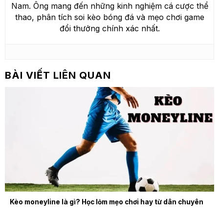
Nam. Ông mang đến những kinh nghiệm cá cược thể
thao, phân tích soi kèo bóng đá và mẹo chơi game
đổi thưởng chính xác nhất.
BÀI VIẾT LIÊN QUAN
Kèo moneyline là gì? Học lỏm mẹo chơi hay từ dân chuyên