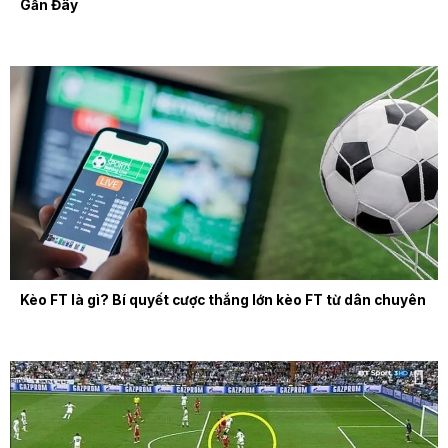
Gần Đây
Kèo FT là gì? Bí quyết cược thắng lớn kèo FT từ dân chuyên