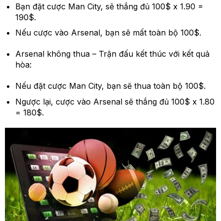
Bạn đặt cược Man City, sẽ thắng đủ 100$ x 1.90 =
190$.
Nếu cược vào Arsenal, bạn sẽ mất toàn bộ 100$.
Arsenal không thua – Trận đấu kết thúc với kết quả
hòa:
Nếu đặt cược Man City, bạn sẽ thua toàn bộ 100$.
Ngược lại, cược vào Arsenal sẽ thắng đủ 100$ x 1.80
= 180$.