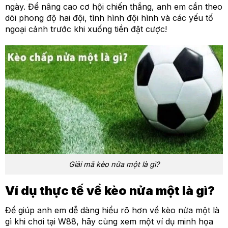
ngày. Để nâng cao cơ hội chiến thắng, anh em cần theo
dõi phong độ hai đội, tình hình đội hình và các yếu tố
ngoại cảnh trước khi xuống tiền đặt cược!
Giải mã kèo nửa một là gì?
Ví dụ thực tế về kèo nửa một là gì?
Để giúp anh em dễ dàng hiểu rõ hơn về kèo nửa một là
gì khi chơi tại W88, hãy cùng xem một ví dụ minh họa