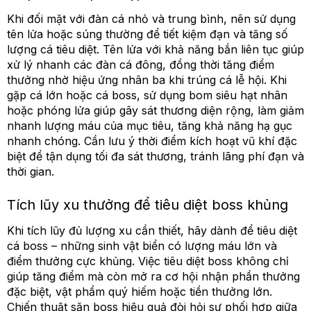
Khi đối mặt với đàn cá nhỏ và trung bình, nên sử dụng
tên lửa hoặc súng thường để tiết kiệm đạn và tăng số
lượng cá tiêu diệt. Tên lửa với khả năng bắn liên tục giúp
xử lý nhanh các đàn cá đông, đồng thời tăng điểm
thưởng nhờ hiệu ứng nhân ba khi trúng cá lễ hội. Khi
gặp cá lớn hoặc cá boss, sử dụng bom siêu hạt nhân
hoặc phóng lửa giúp gây sát thương diện rộng, làm giảm
nhanh lượng máu của mục tiêu, tăng khả năng hạ gục
nhanh chóng. Cần lưu ý thời điểm kích hoạt vũ khí đặc
biệt để tận dụng tối đa sát thương, tránh lãng phí đạn và
thời gian.
Tích lũy xu thưởng để tiêu diệt boss khủng
Khi tích lũy đủ lượng xu cần thiết, hãy dành để tiêu diệt
cá boss – những sinh vật biển có lượng máu lớn và
điểm thưởng cực khủng. Việc tiêu diệt boss không chỉ
giúp tăng điểm mà còn mở ra cơ hội nhận phần thưởng
đặc biệt, vật phẩm quý hiếm hoặc tiền thưởng lớn.
Chiến thuật săn boss hiệu quả đòi hỏi sự phối hợp giữa