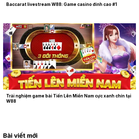
Baccarat livestream W88: Game casino đỉnh cao #1
Trải nghiệm game bài Tiến Lên Miền Nam cực xanh chín tại
W88
Bài viết mới