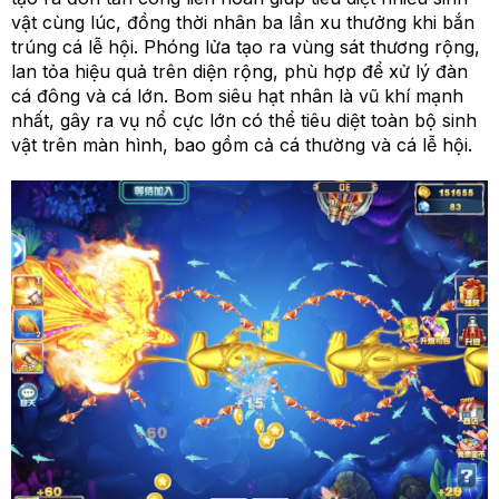
vật cùng lúc, đồng thời nhân ba lần xu thưởng khi bắn
trúng cá lễ hội. Phóng lửa tạo ra vùng sát thương rộng,
lan tỏa hiệu quả trên diện rộng, phù hợp để xử lý đàn
cá đông và cá lớn. Bom siêu hạt nhân là vũ khí mạnh
nhất, gây ra vụ nổ cực lớn có thể tiêu diệt toàn bộ sinh
vật trên màn hình, bao gồm cả cá thường và cá lễ hội.