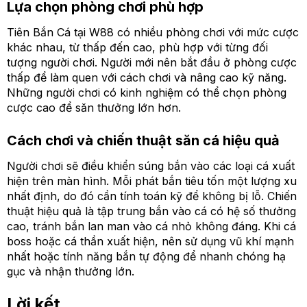
Lựa chọn phòng chơi phù hợp
Tiên Bắn Cá tại W88 có nhiều phòng chơi với mức cược
khác nhau, từ thấp đến cao, phù hợp với từng đối
tượng người chơi. Người mới nên bắt đầu ở phòng cược
thấp để làm quen với cách chơi và nâng cao kỹ năng.
Những người chơi có kinh nghiệm có thể chọn phòng
cược cao để săn thưởng lớn hơn.
Cách chơi và chiến thuật săn cá hiệu quả
Người chơi sẽ điều khiển súng bắn vào các loại cá xuất
hiện trên màn hình. Mỗi phát bắn tiêu tốn một lượng xu
nhất định, do đó cần tính toán kỹ để không bị lỗ. Chiến
thuật hiệu quả là tập trung bắn vào cá có hệ số thưởng
cao, tránh bắn lan man vào cá nhỏ không đáng. Khi cá
boss hoặc cá thần xuất hiện, nên sử dụng vũ khí mạnh
nhất hoặc tính năng bắn tự động để nhanh chóng hạ
gục và nhận thưởng lớn.
Lời kết