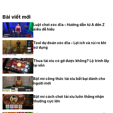
Bài viết mới
Luật chơi xóc đĩa – Hướng dẫn từ A đến Z
siêu dễ hiểu
Tool dự đoán xóc đĩa – Lợi ích và rủi ro khi
sử dụng
Thua tài xỉu có gỡ được không? Lộ trình lấy
lại vốn
Bật mí công thức tài xỉu bất bại dành cho
người mới
Bật mí cách chơi tài xỉu luôn thắng nhận
thưởng cực lớn