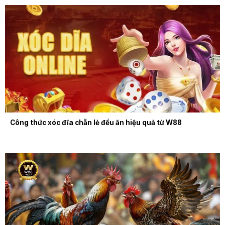
Công thức xóc đĩa chẵn lẻ đều ăn hiệu quả từ W88