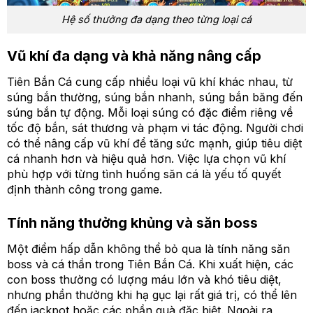
Hệ số thưởng đa dạng theo từng loại cá
Vũ khí đa dạng và khả năng nâng cấp
Tiên Bắn Cá cung cấp nhiều loại vũ khí khác nhau, từ
súng bắn thường, súng bắn nhanh, súng bắn băng đến
súng bắn tự động. Mỗi loại súng có đặc điểm riêng về
tốc độ bắn, sát thương và phạm vi tác động. Người chơi
có thể nâng cấp vũ khí để tăng sức mạnh, giúp tiêu diệt
cá nhanh hơn và hiệu quả hơn. Việc lựa chọn vũ khí
phù hợp với từng tình huống săn cá là yếu tố quyết
định thành công trong game.
Tính năng thưởng khủng và săn boss
Một điểm hấp dẫn không thể bỏ qua là tính năng săn
boss và cá thần trong Tiên Bắn Cá. Khi xuất hiện, các
con boss thường có lượng máu lớn và khó tiêu diệt,
nhưng phần thưởng khi hạ gục lại rất giá trị, có thể lên
đến jackpot hoặc các phần quà đặc biệt. Ngoài ra,