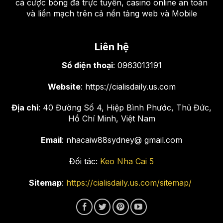
cá cược bóng đá trực tuyến, casino online an toàn
và liền mạch trên cả nền tảng web và Mobile
Liên hệ
Số điện thoại
: 0963013191
Website
: https://cialisdaily.us.com
Địa chỉ
: 40 Đường Số 4, Hiệp Bình Phước, Thủ Đức,
Hồ Chí Minh, Việt Nam
Email
: nhacaiw88sydney@ gmail.com
Đối tác:
Keo Nha Cai 5
Sitemap
:
https://cialisdaily.us.com/sitemap/