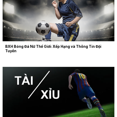
BXH Bóng Đá Nữ Thế Giới: Xếp Hạng và Thông Tin Đội
Tuyển