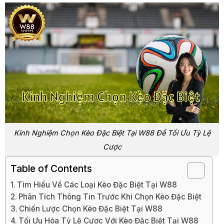
Kinh Nghiệm Chọn Kèo Đặc Biệt Tại W88 Để Tối Ưu Tỷ Lệ
Cược
Table of Contents
Tìm Hiểu Về Các Loại Kèo Đặc Biệt Tại W88
Phân Tích Thông Tin Trước Khi Chọn Kèo Đặc Biệt
Chiến Lược Chọn Kèo Đặc Biệt Tại W88
Tối Ưu Hóa Tỷ Lệ Cược Với Kèo Đặc Biệt Tại W88