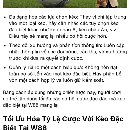
Đa dạng hóa các lựa chọn kèo: Thay vì chỉ tập trung
vào một loại kèo, hãy cân nhắc các tùy chọn kèo
đặc biệt khác như kèo châu Á, kèo châu Âu, v.v.
Điều này sẽ mang lại nhiều cơ hội cược hơn.
Theo dõi xu hướng và phân tích thông tin: Luôn cập
nhật thông tin về các đội bóng, cầu thủ, và xu hướng
trước khi đưa ra quyết định cược.
Quản lý rủi ro một cách hiệu quả: Không nên đặt
toàn bộ số tiền vào một kèo đặc biệt. Hãy phân bổ
vốn một cách hợp lý và luôn giữ kiểm soát.
Bằng cách áp dụng những chiến lược này, người chơi
có thể tận dụng tối đa các cơ hội cược độc đáo mà kèo
đặc biệt tại W88 mang lại.
Tối Ưu Hóa Tỷ Lệ Cược Với Kèo Đặc
Biệt Tại W88