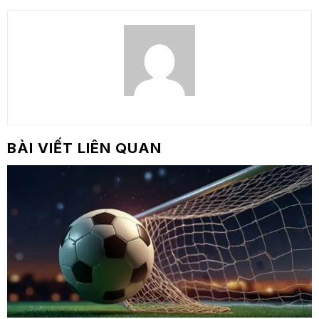
BÀI VIẾT LIÊN QUAN