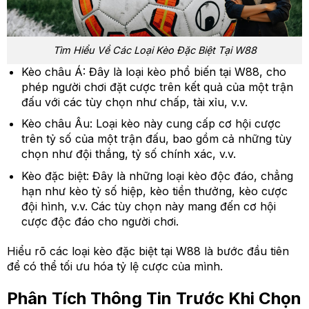
Tìm Hiểu Về Các Loại Kèo Đặc Biệt Tại W88
Kèo châu Á: Đây là loại kèo phổ biến tại W88, cho
phép người chơi đặt cược trên kết quả của một trận
đấu với các tùy chọn như chấp, tài xỉu, v.v.
Kèo châu Âu: Loại kèo này cung cấp cơ hội cược
trên tỷ số của một trận đấu, bao gồm cả những tùy
chọn như đội thắng, tỷ số chính xác, v.v.
Kèo đặc biệt: Đây là những loại kèo độc đáo, chẳng
hạn như kèo tỷ số hiệp, kèo tiền thưởng, kèo cược
đội hình, v.v. Các tùy chọn này mang đến cơ hội
cược độc đáo cho người chơi.
Hiểu rõ các loại kèo đặc biệt tại W88 là bước đầu tiên
để có thể tối ưu hóa tỷ lệ cược của mình.
Phân Tích Thông Tin Trước Khi Chọn